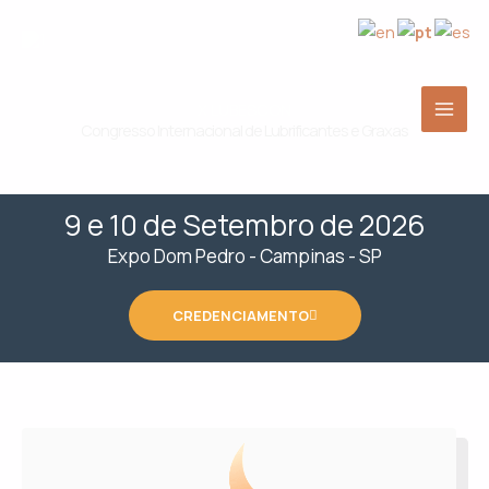
Ir
para
o
conteúdo
X LUBESCON
Congresso Internacional de Lubrificantes e Graxas
9 e 10 de Setembro de 2026
Expo Dom Pedro - Campinas - SP
CREDENCIAMENTO